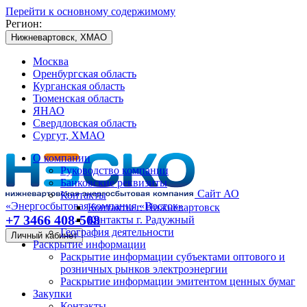
Перейти к основному содержимому
Регион:
Нижневартовск, ХМАО
Москва
Оренбургская область
Курганская область
Тюменская область
ЯНАО
Свердловская область
Сургут, ХМАО
О компании
Руководство компании
Банковские реквизиты
Сайт АО
Контакты
«Энергосбытовая компания «Восток»
Контакты г. Нижневартовск
+7 3466 408-508
Контакты г. Радужный
География деятельности
Личный кабинет
Раскрытие информации
Раскрытие информации субъектами оптового и
розничных рынков электроэнергии
Раскрытие информации эмитентом ценных бумаг
Закупки
Контакты