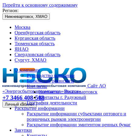
Перейти к основному содержимому
Регион:
Нижневартовск, ХМАО
Москва
Оренбургская область
Курганская область
Тюменская область
ЯНАО
Свердловская область
Сургут, ХМАО
О компании
Руководство компании
Банковские реквизиты
Сайт АО
Контакты
«Энергосбытовая компания «Восток»
Контакты г. Нижневартовск
+7 3466 408-508
Контакты г. Радужный
География деятельности
Личный кабинет
Раскрытие информации
Раскрытие информации субъектами оптового и
розничных рынков электроэнергии
Раскрытие информации эмитентом ценных бумаг
Закупки
Контакты